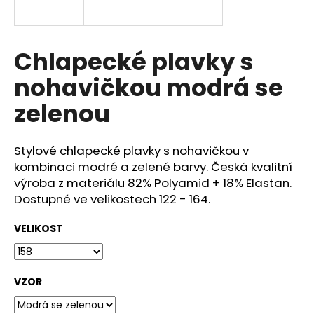
a
j
í
Chlapecké plavky s
t
nohavičkou modrá se
?
zelenou
Stylové chlapecké plavky s nohavičkou v
HLEDAT
kombinaci modré a zelené barvy. Česká kvalitní
výroba z materiálu 82% Polyamid + 18% Elastan.
Dostupné ve velikostech 122 - 164.
D
VELIKOST
o
p
o
VZOR
r
u