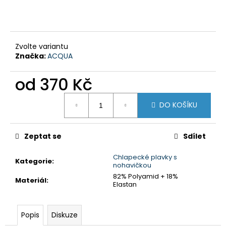
č
u
j
e
m
Zvolte variantu
e
Značka:
ACQUA
od
370 Kč
DÁMSKÉ
PLAVKY
Měrná
JEDNODÍLNÉ
DO KOŠÍKU
cena:
-
MODRÉ
PALMY
Zeptat se
Sdílet
1
590
Chlapecké plavky s
Kč
Kategorie
:
nohavičkou
82% Polyamid + 18%
Materiál
:
Elastan
Popis
Diskuze