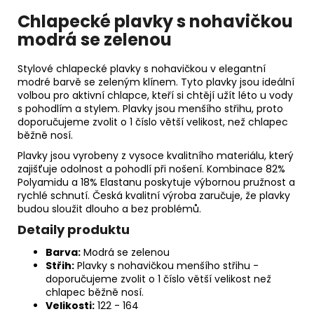
Chlapecké plavky s nohavičkou
modrá se zelenou
Stylové chlapecké plavky s nohavičkou v elegantní
modré barvě se zeleným klínem. Tyto plavky jsou ideální
volbou pro aktivní chlapce, kteří si chtějí užít léto u vody
s pohodlím a stylem. Plavky jsou menšího střihu, proto
doporučujeme zvolit o 1 číslo větší velikost, než chlapec
běžně nosí.
Plavky jsou vyrobeny z vysoce kvalitního materiálu, který
zajišťuje odolnost a pohodlí při nošení. Kombinace 82%
Polyamidu a 18% Elastanu poskytuje výbornou pružnost a
rychlé schnutí. Česká kvalitní výroba zaručuje, že plavky
budou sloužit dlouho a bez problémů.
Detaily produktu
Barva:
Modrá se zelenou
Střih:
Plavky s nohavičkou menšího střihu -
doporučujeme zvolit o 1 číslo větší velikost než
chlapec běžně nosí.
Velikosti:
122 - 164