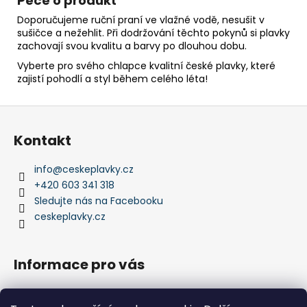
Péče o produkt
Doporučujeme ruční praní ve vlažné vodě, nesušit v
sušičce a nežehlit. Při dodržování těchto pokynů si plavky
zachovají svou kvalitu a barvy po dlouhou dobu.
Vyberte pro svého chlapce kvalitní české plavky, které
zajistí pohodlí a styl během celého léta!
Z
á
Kontakt
p
a
info
@
ceskeplavky.cz
t
+420 603 341 318
í
Sledujte nás na Facebooku
ceskeplavky.cz
Informace pro vás
Obchodní podmínky