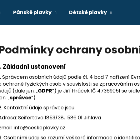
Pánské plavky
Dětské plavky
Co potřebujete najít?
Podmínky ochrany osobn
HLEDAT
I.
Základní ustanovení
1. Správcem osobních údajů podle čl. 4 bod 7 nařízení E
o ochraně fyzických osob v souvislosti se zpracováním 
Doporučujeme
údajů (dále jen: „
GDPR
”) je Jiří Hráček IČ 47369051 se sídl
jen: „
správce
“).
2. Kontaktní údaje správce jsou
Adresa: Seifertova 1853/38, 586 01 Jihlava
Email: info@ceskeplavky.cz
PÁNSKÉ PLAVKY S NOHAVIČKOU -
DÍVČÍ PLAVKY D
3. Osobními údaji se rozumí veškeré informace o identifik