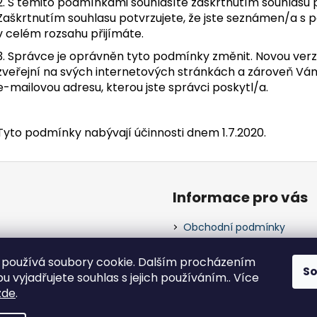
2. S těmito podmínkami souhlasíte zaškrtnutím souhlasu 
Zaškrtnutím souhlasu potvrzujete, že jste seznámen/a s 
v celém rozsahu přijímáte.
3. Správce je oprávněn tyto podmínky změnit. Novou ver
zveřejní na svých internetových stránkách a zároveň Vá
e-mailovou adresu, kterou jste správci poskytl/a.
Tyto podmínky nabývají účinnosti dnem 1.7.2020.
Informace pro vás
Obchodní podmínky
Podmínky ochrany osobníc
Kontakty
používá soubory cookie. Dalším procházením
S
Doprava a platby
 vyjadřujete souhlas s jejich používáním.. Více
zde
.