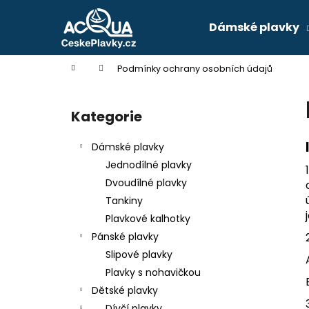
K
Přejít
na
o
Dámské plavky
obsah
Zpět
Zpět
š
do
do
í
Domů
Podmínky ochrany osobních údajů
k
obchodu
obchodu
P
o
Kategorie
Přeskočit
s
kategorie
t
Dámské plavky
r
Jednodílné plavky
a
Dvoudílné plavky
n
Tankiny
n
Plavkové kalhotky
í
Pánské plavky
p
Slipové plavky
a
Plavky s nohavičkou
n
Dětské plavky
SPODNÍ DÍL PLAVEK - FIALOVÉ KVĚTY
e
Dívčí plavky