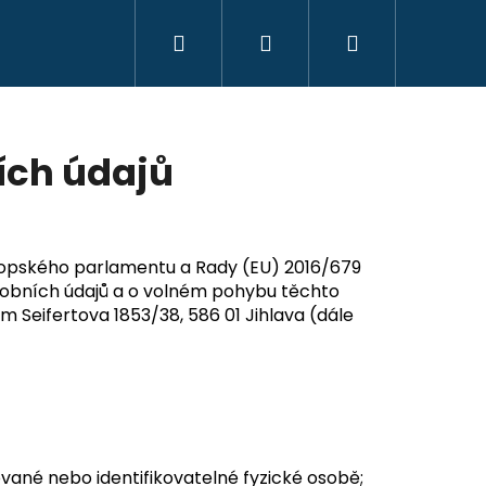
Hledat
Přihlášení
Nákupní
košík
ích údajů
vropského parlamentu a Rady (EU) 2016/679
osobních údajů a o volném pohybu těchto
em Seifertova 1853/38, 586 01 Jihlava (dále
VOUDÍLNÉ - RŮŽOVÉ S
ované nebo identifikovatelné fyzické osobě;