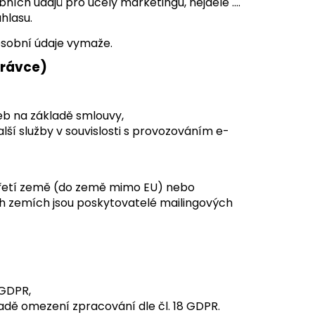
ních údajů pro účely marketingu, nejdéle ….
hlasu.
osobní údaje vymaže.
právce)
ateb na základě smlouvy,
lší služby v souvislosti s provozováním e-
třetí země (do země mimo EU) nebo
ch zemích jsou poskytovatelé mailingových
 GDPR,
adě omezení zpracování dle čl. 18 GDPR.