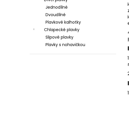
600 Kč
l
Jednodílné
Dvoudílné
Plavkové kalhotky
Chlapecké plavky
Slipové plavky
Plavky s nohavičkou