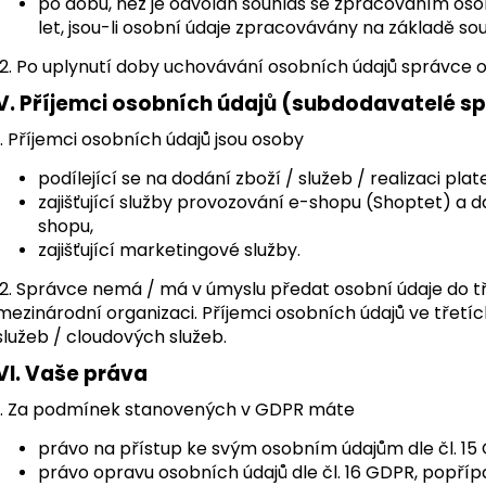
po dobu, než je odvolán souhlas se zpracováním osob
let, jsou-li osobní údaje zpracovávány na základě sou
2. Po uplynutí doby uchovávání osobních údajů správce 
V.
Příjemci osobních údajů (subdodavatelé s
1. Příjemci osobních údajů jsou osoby
podílející se na dodání zboží / služeb / realizaci pl
zajišťující služby provozování e-shopu (Shoptet) a da
shopu,
zajišťující marketingové služby.
2. Správce nemá / má v úmyslu předat osobní údaje do 
mezinárodní organizaci. Příjemci osobních údajů ve třetí
služeb / cloudových služeb.
VI.
Vaše práva
1. Za podmínek stanovených v GDPR máte
právo na přístup ke svým osobním údajům dle čl. 15
právo opravu osobních údajů dle čl. 16 GDPR, popříp