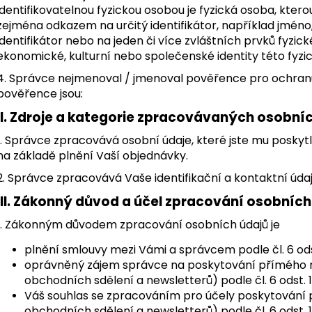
MODRÁ S TYRKYSOVÝM BOKEM
BAREVNÝMI NÁPI
identifikovatelnou fyzickou osobou je fyzická osoba, ktero
650 Kč
450 Kč
zejména odkazem na určitý identifikátor, například jméno, i
identifikátor nebo na jeden či více zvláštních prvků fyzick
ekonomické, kulturní nebo společenské identity této fyzi
4. Správce nejmenoval / jmenoval pověřence pro ochranu
pověřence jsou:
II.
Zdroje a kategorie zpracovávaných osobníc
1. Správce zpracovává osobní údaje, které jste mu poskyt
na základě plnění Vaší objednávky.
2. Správce zpracovává Vaše identifikační a kontaktní úda
III.
Zákonný důvod a účel zpracování osobních
1. Zákonným důvodem zpracování osobních údajů je
plnění smlouvy mezi Vámi a správcem podle čl. 6 ods
oprávněný zájem správce na poskytování přímého m
obchodních sdělení a newsletterů) podle čl. 6 odst. 
Váš souhlas se zpracováním pro účely poskytování 
obchodních sdělení a newsletterů) podle čl. 6 odst. 1