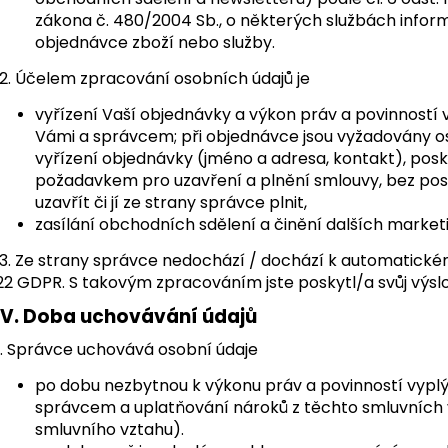
zákona č. 480/2004 Sb., o některých službách inform
objednávce zboží nebo služby.
2. Účelem zpracování osobních údajů je
vyřízení Vaší objednávky a výkon práv a povinností 
Vámi a správcem; při objednávce jsou vyžadovány os
vyřízení objednávky (jméno a adresa, kontakt), pos
požadavkem pro uzavření a plnění smlouvy, bez pos
uzavřít či jí ze strany správce plnit,
zasílání obchodních sdělení a činění dalších marketi
3. Ze strany správce nedochází / dochází k automatickém
22 GDPR. S takovým zpracováním jste poskytl/a svůj výslo
IV.
Doba uchovávání údajů
1. Správce uchovává osobní údaje
po dobu nezbytnou k výkonu práv a povinností vyplý
správcem a uplatňování nároků z těchto smluvních 
smluvního vztahu).