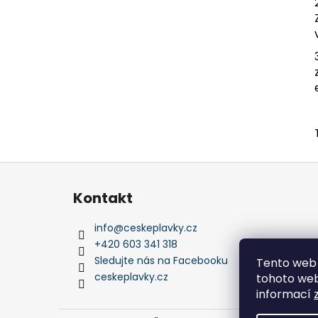
Z
á
Kontakt
p
a
info
@
ceskeplavky.cz
t
+420 603 341 318
í
Sledujte nás na Facebooku
Tento web 
ceskeplavky.cz
tohoto webu
informací