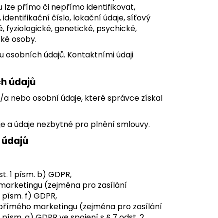
SY
u lze přímo či nepřímo identifikovat,
dentifikační číslo, lokační údaje, síťový
é, fyziologické, genetické, psychické,
cké osoby.
 osobních údajů. Kontaktními údaji
h údajů
l/a nebo osobní údaje, které správce získal
je a údaje nezbytné pro plnění smlouvy.
 údajů
t. 1 písm. b) GDPR,
arketingu (zejména pro zasílání
1 písm. f) GDPR,
přímého marketingu (zejména pro zasílání
 písm. a) GDPR ve spojení s § 7 odst. 2