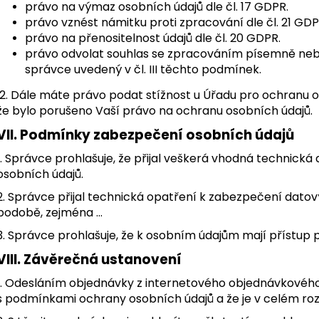
právo na výmaz osobních údajů dle čl. 17 GDPR.
právo vznést námitku proti zpracování dle čl. 21 GD
právo na přenositelnost údajů dle čl. 20 GDPR.
právo odvolat souhlas se zpracováním písemně neb
správce uvedený v čl. III těchto podmínek.
2. Dále máte právo podat stížnost u Úřadu pro ochranu o
že bylo porušeno Vaší právo na ochranu osobních údajů.
VII.
Podmínky zabezpečení osobních údajů
1. Správce prohlašuje, že přijal veškerá vhodná technick
osobních údajů.
2. Správce přijal technická opatření k zabezpečení datovýc
podobě, zejména …
3. Správce prohlašuje, že k osobním údajům mají přístup
VIII.
Závěrečná ustanovení
1. Odesláním objednávky z internetového objednávkového
s podmínkami ochrany osobních údajů a že je v celém roz