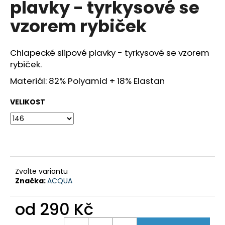
plavky - tyrkysové se
a
vzorem rybiček
j
í
t
Chlapecké slipové plavky - tyrkysové se vzorem
?
rybiček.
Materiál: 82% Polyamid + 18% Elastan
VELIKOST
HLEDAT
D
o
Zvolte variantu
p
Značka:
ACQUA
o
r
od
290 Kč
u
Měrná