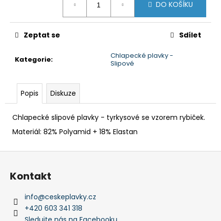
č
DO KOŠÍKU
cena:
u
j
e
Zeptat se
Sdílet
m
e
Chlapecké plavky -
Kategorie
:
Slipové
DÁMSKÉ
PLAVKY
Popis
Diskuze
DVOUDÍLNÉ
-
Chlapecké slipové plavky - tyrkysové se vzorem rybiček.
RŮŽOVÝ
PROUŽEK
Materiál: 82% Polyamid + 18% Elastan
1
490
Z
Kč
á
Kontakt
p
a
info
@
ceskeplavky.cz
t
+420 603 341 318
Sledujte nás na Facebooku