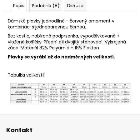
Popis
Podobné (8)
Diskuze
Dámské plavky jednodílné - červený ornament v
kombinaci s jednobarevnou černou.
Bez kostic, nabíraná podprsenka, vypodšívkovaná +
vložené košíčky. Přední díl dvojitý stahovací. Vykrojená
záda. Materiál 82% Polyamid + 18% Elastan
Plavky se vyrábí až do nadměrných velikostí.
Tabulka velikostí:
Z
á
Kontakt
p