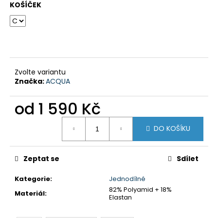
č
KOŠÍČEK
u
j
e
m
e
Zvolte variantu
Značka:
ACQUA
PÁNSKÉ
PLAVKY
S
od
1 590 Kč
NOHAVIČKOU
-
Měrná
MODRÁ
DO KOŠÍKU
cena:
S
TYRKYSOVÝM
BOKEM
Zeptat se
Sdílet
650
Kč
Kategorie
:
Jednodílné
82% Polyamid + 18%
Materiál
:
Elastan