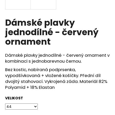
a
j
í
Dámské plavky
t
jednodílné - červený
?
ornament
Dámské plavky jednodílné - červený ornament v
HLEDAT
kombinaci s jednobarevnou černou.
Bez kostic, nabíraná podprsenka,
vypodšívkovaná + vložené košíčky. Přední díl
dvojitý stahovací. Vykrojená záda. Materiál 82%
D
o
Polyamid + 18% Elastan
p
o
VELIKOST
r
u