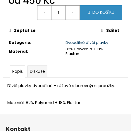
od
450 Kč
č
u
Měrná
DO KOŠÍKU
j
cena:
e
m
Zeptat se
Sdílet
e
Kategorie
:
Dvoudílné dívčí plavky
82% Polyamid + 18%
DÁMSKÉ
Materiál
:
Elastan
PLAVKY
JEDNODÍLNÉ
-
MODRÉ
Popis
Diskuze
PALMY
1
Dívčí plavky dvoudílné - růžové s barevnými proužky.
590
Kč
Materiál: 82% Polyamid + 18% Elastan
Z
á
Kontakt