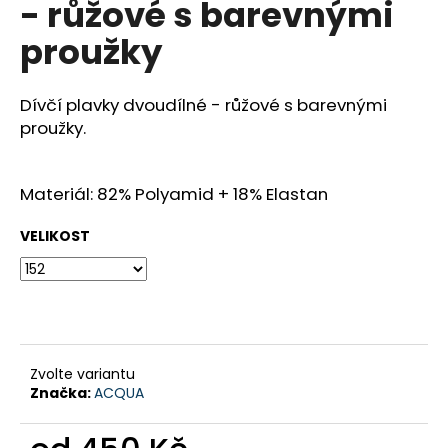
- růžové s barevnými
a
proužky
j
í
t
Dívčí plavky dvoudílné - růžové s barevnými
?
proužky.
Materiál: 82% Polyamid + 18% Elastan
HLEDAT
VELIKOST
D
o
p
Zvolte variantu
o
Značka:
ACQUA
r
u