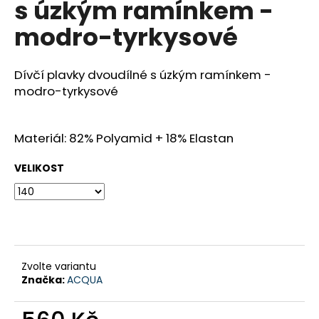
s úzkým ramínkem -
a
modro-tyrkysové
j
í
t
Dívčí plavky dvoudílné s úzkým ramínkem -
?
modro-tyrkysové
Materiál: 82% Polyamid + 18% Elastan
HLEDAT
VELIKOST
D
o
p
Zvolte variantu
o
Značka:
ACQUA
r
u