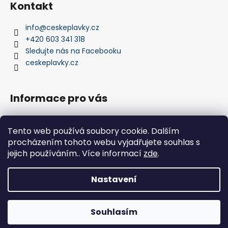
Kontakt
p
a
info
@
ceskeplavky.cz
t
+420 603 341 318
í
Sledujte nás na Facebooku
ceskeplavky.cz
Informace pro vás
Obchodní podmínky
Tento web používá soubory cookie. Dalším
Podmínky ochrany osobních údajů
procházením tohoto webu vyjadřujete souhlas s
Kontakty
jejich používáním.. Více informací
zde
.
Doprava a platby
Nastavení
Vytvořil Shoptet
Copyright 2026
České plavky Acqua
. Všechna práva
Souhlasím
vyhrazena.