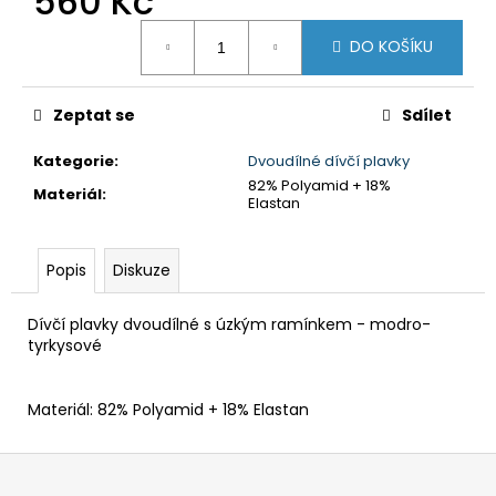
560 Kč
č
u
Měrná
DO KOŠÍKU
j
cena:
e
m
Zeptat se
Sdílet
e
Kategorie
:
Dvoudílné dívčí plavky
82% Polyamid + 18%
PÁNSKÉ
Materiál
:
Elastan
PLAVKY
S
NOHAVIČKOU
-
Popis
Diskuze
MODRÁ
S
TYRKYSOVÝM
Dívčí plavky dvoudílné s úzkým ramínkem - modro-
BOKEM
tyrkysové
650
Kč
Materiál: 82% Polyamid + 18% Elastan
Z
á