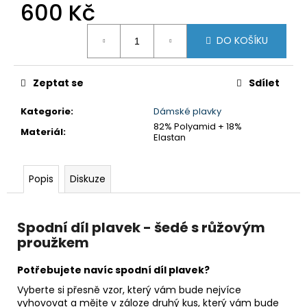
č
600 Kč
u
Měrná
j
DO KOŠÍKU
cena:
e
m
e
Zeptat se
Sdílet
Kategorie
:
Dámské plavky
DÁMSKÉ
82% Polyamid + 18%
PLAVKY
Materiál
:
Elastan
DVOUDÍLNÉ
-
RŮŽOVÝ
PROUŽEK
Popis
Diskuze
1
490
Kč
Spodní díl plavek - šedé s růžovým
proužkem
Potřebujete navíc spodní díl plavek?
Vyberte si přesně vzor, který vám bude nejvíce
vyhovovat a mějte v záloze druhý kus, který vám bude