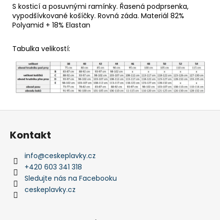
S kosticí a posuvnými ramínky. Řasená podprsenka,
vypodšívkované košíčky. Rovná záda. Materiál 82%
Polyamid + 18% Elastan
Tabulka velikostí:
Z
á
Kontakt
p
a
info
@
ceskeplavky.cz
t
+420 603 341 318
í
Sledujte nás na Facebooku
ceskeplavky.cz