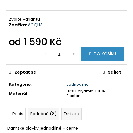
č
u
j
Zvolte variantu
e
Značka:
ACQUA
m
e
od
1 590 Kč
Měrná
DÍVČÍ
DO KOŠÍKU
cena:
PLAVKY
JEDNODÍLNÉ
-
RŮŽOVÉ
Zeptat se
Sdílet
S
BAREVNÝMI
Kategorie
:
Jednodílné
NÁPISY
82% Polyamid + 18%
Materiál
:
450
Elastan
Kč
Popis
Podobné (8)
Diskuze
Dámské plavky jednodílné - černé