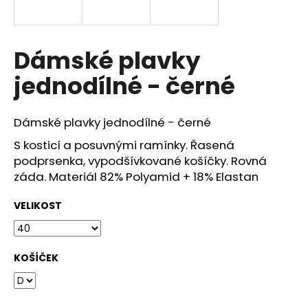
a
j
í
Dámské plavky
t
jednodílné - černé
?
Dámské plavky jednodílné - černé
S kosticí a posuvnými ramínky. Řasená
podprsenka, vypodšívkované košíčky. Rovná
HLEDAT
záda. Materiál 82% Polyamid + 18% Elastan
VELIKOST
D
o
p
KOŠÍČEK
o
r
u