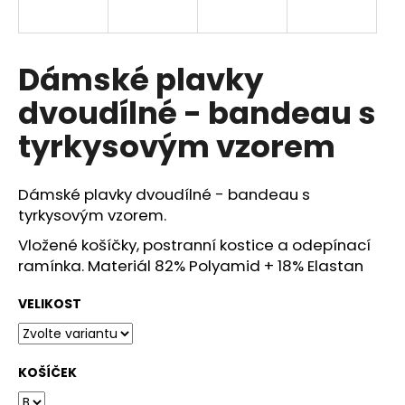
a
j
í
Dámské plavky
t
dvoudílné - bandeau s
?
tyrkysovým vzorem
Dámské plavky dvoudílné - bandeau s
HLEDAT
tyrkysovým vzorem.
Vložené košíčky, postranní kostice a odepínací
ramínka. Materiál 82% Polyamid + 18% Elastan
D
VELIKOST
o
p
o
r
KOŠÍČEK
u