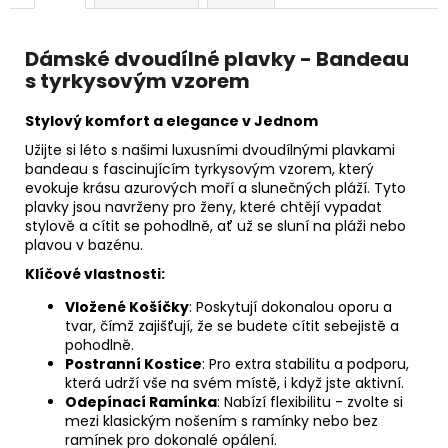
Dámské dvoudílné plavky - Bandeau
s tyrkysovým vzorem
Stylový komfort a elegance v Jednom
Užijte si léto s našimi luxusními dvoudílnými plavkami
bandeau s fascinujícím tyrkysovým vzorem, který
evokuje krásu azurových moří a slunečných pláží. Tyto
plavky jsou navrženy pro ženy, které chtějí vypadat
stylově a cítit se pohodlně, ať už se sluní na pláži nebo
plavou v bazénu.
Klíčové vlastnosti:
Vložené Košíčky
: Poskytují dokonalou oporu a
tvar, čímž zajišťují, že se budete cítit sebejistě a
pohodlně.
Postranní Kostice
: Pro extra stabilitu a podporu,
která udrží vše na svém místě, i když jste aktivní.
Odepínací Ramínka
: Nabízí flexibilitu - zvolte si
mezi klasickým nošením s ramínky nebo bez
ramínek pro dokonalé opálení.