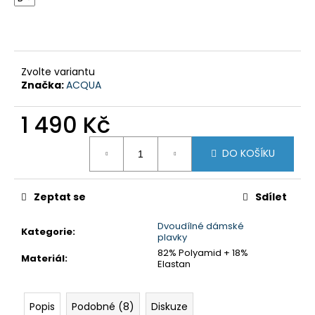
č
u
j
e
m
Zvolte variantu
e
Značka:
ACQUA
1 490 Kč
DÍVČÍ
PLAVKY
Měrná
DVOUDÍLNÉ
DO KOŠÍKU
cena:
S
ÚZKÝM
RAMÍNKEM
-
Zeptat se
Sdílet
RŮŽOVÉ
S
Dvoudílné dámské
BAREVNÝMI
Kategorie
:
plavky
NÁPISY
82% Polyamid + 18%
560
Materiál
:
Elastan
Kč
Popis
Podobné (8)
Diskuze