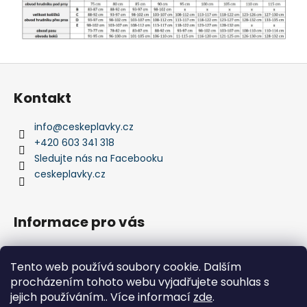
Z
á
Kontakt
p
a
info
@
ceskeplavky.cz
t
+420 603 341 318
í
Sledujte nás na Facebooku
ceskeplavky.cz
Informace pro vás
Obchodní podmínky
Tento web používá soubory cookie. Dalším
Podmínky ochrany osobních údajů
procházením tohoto webu vyjadřujete souhlas s
Kontakty
jejich používáním.. Více informací
zde
.
Doprava a platby