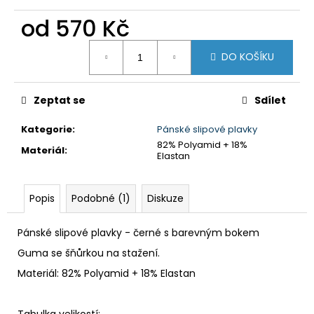
č
u
od
570 Kč
j
Měrná
e
DO KOŠÍKU
cena:
m
e
Zeptat se
Sdílet
DÁMSKÉ
Kategorie
:
Pánské slipové plavky
PLAVKY
DVOUDÍLNÉ
82% Polyamid + 18%
Materiál
:
-
Elastan
ČERVENÉ
KVĚTY
1
Popis
Podobné (1)
Diskuze
490
Kč
Pánské slipové plavky - černé s barevným bokem
Guma se šňůrkou na stažení.
Materiál: 82% Polyamid + 18% Elastan
Tabulka velikostí: