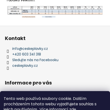
Z
á
Kontakt
p
a
info
@
ceskeplavky.cz
t
+420 603 341 318
í
Sledujte nás na Facebooku
ceskeplavky.cz
Informace pro vás
Obchodní podmínky
Tento web používá soubory cookie. Dalším
Podmínky ochrany osobních údajů
procházením tohoto webu vyjadřujete souhlas s
Kontakty
jejich používáním.. Více informací
zde
.