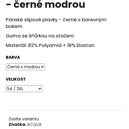
- černé modrou
a
j
Pánské slipové plavky - černé s barevným
í
bokem
t
Guma se šňůrkou na stažení.
?
Materiál: 82% Polyamid + 18% Elastan
BARVA
HLEDAT
VELIKOST
D
o
p
o
r
Zvolte variantu
u
Značka:
ACQUA