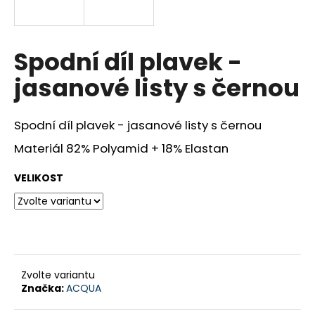
a
j
í
Spodní díl plavek -
t
jasanové listy s černou
?
Spodní díl plavek - jasanové listy s černou
Materiál 82% Polyamid + 18% Elastan
HLEDAT
VELIKOST
D
o
p
o
Zvolte variantu
r
Značka:
ACQUA
u