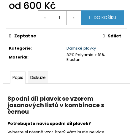
č
od
600 Kč
u
Měrná
j
DO KOŠÍKU
cena:
e
m
e
Zeptat se
Sdílet
Kategorie
:
Dámské plavky
DÁMSKÉ
82% Polyamid + 18%
PLAVKY
Materiál
:
Elastan
DVOUDÍLNÉ
-
POLOBRAZILKY
S
Popis
Diskuze
BAREVNÝM
VZOREM
1
Spodní díl plavek se vzorem
490
jasanových listů v kombinace s
Kč
černou
Potřebujete navíc spodní díl plavek?
Vyberte si přesně vzor, který vám bude nejvíce