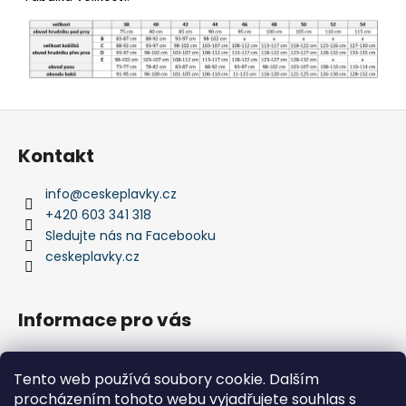
Z
á
Kontakt
p
a
info
@
ceskeplavky.cz
t
+420 603 341 318
í
Sledujte nás na Facebooku
ceskeplavky.cz
Informace pro vás
Obchodní podmínky
Tento web používá soubory cookie. Dalším
Podmínky ochrany osobních údajů
procházením tohoto webu vyjadřujete souhlas s
Kontakty