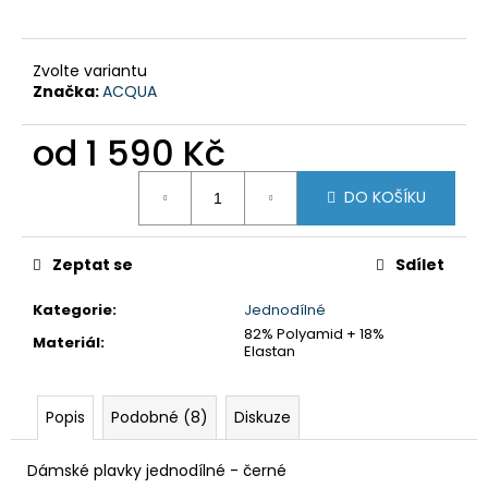
č
u
j
Zvolte variantu
e
Značka:
ACQUA
m
e
od
1 590 Kč
Měrná
DÁMSKÉ
DO KOŠÍKU
cena:
PLAVKY
DVOUDÍLNÉ
S
KOSTICÍ
Zeptat se
Sdílet
-
JASANOVÉ
Kategorie
:
Jednodílné
LISTY
82% Polyamid + 18%
Materiál
:
2
Elastan
490
Kč
Popis
Podobné (8)
Diskuze
Dámské plavky jednodílné - černé