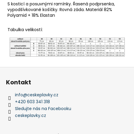
S kosticí a posuvnými ramínky. Řasená podprsenka,
vypodšívkované košíčky. Rovná záda. Materiál 82%
Polyamid + 18% Elastan
Tabulka velikostí:
Z
á
Kontakt
p
a
info
@
ceskeplavky.cz
t
+420 603 341 318
í
Sledujte nás na Facebooku
ceskeplavky.cz