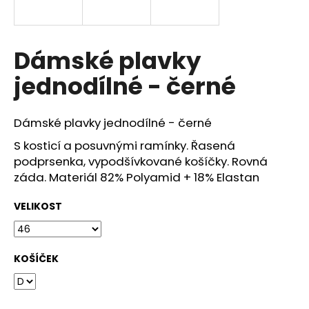
a
j
í
Dámské plavky
t
jednodílné - černé
?
Dámské plavky jednodílné - černé
S kosticí a posuvnými ramínky. Řasená
podprsenka, vypodšívkované košíčky. Rovná
HLEDAT
záda. Materiál 82% Polyamid + 18% Elastan
VELIKOST
D
o
p
KOŠÍČEK
o
r
u