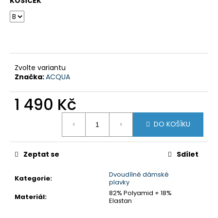
č
KOŠÍČEK
u
j
e
m
e
Zvolte variantu
Značka:
ACQUA
DÍVČÍ
PLAVKY
1 490 Kč
DVOUDÍLNÉ
S
ÚZKÝM
Měrná
DO KOŠÍKU
RAMÍNKEM
cena:
-
TYRKYSOVÉ
S
Zeptat se
Sdílet
BAREVNÝMI
NÁPISY
Dvoudílné dámské
Kategorie
:
560
plavky
Kč
82% Polyamid + 18%
Materiál
:
Elastan