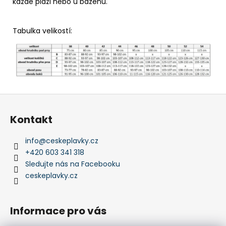
každé pláži nebo u bazénu.
Tabulka velikostí:
Z
á
Kontakt
p
a
info
@
ceskeplavky.cz
t
+420 603 341 318
í
Sledujte nás na Facebooku
ceskeplavky.cz
Informace pro vás