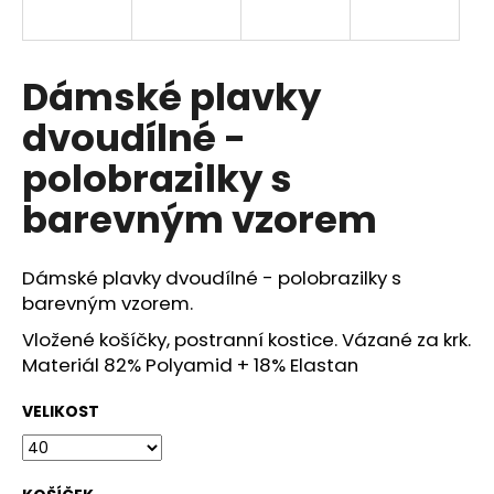
a
j
í
Dámské plavky
t
dvoudílné -
?
polobrazilky s
barevným vzorem
HLEDAT
Dámské plavky dvoudílné - polobrazilky s
barevným vzorem.
Vložené košíčky, postranní kostice. Vázané za krk.
D
Materiál 82% Polyamid + 18% Elastan
o
p
VELIKOST
o
r
u