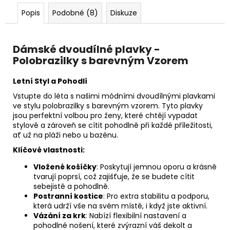
Popis
Podobné (8)
Diskuze
Dámské dvoudílné plavky -
Polobrazilky s barevným Vzorem
Letní Styl a Pohodlí
Vstupte do léta s našimi módními dvoudílnými plavkami
ve stylu polobrazilky s barevným vzorem. Tyto plavky
jsou perfektní volbou pro ženy, které chtějí vypadat
stylově a zároveň se cítit pohodlně při každé příležitosti,
ať už na pláži nebo u bazénu.
Klíčové vlastnosti:
Vložené košíčky
: Poskytují jemnou oporu a krásně
tvarují poprsí, což zajišťuje, že se budete cítit
sebejistě a pohodlně.
Postranní kostice
: Pro extra stabilitu a podporu,
která udrží vše na svém místě, i když jste aktivní.
Vázání za krk
: Nabízí flexibilní nastavení a
pohodlné nošení, které zvýrazní váš dekolt a