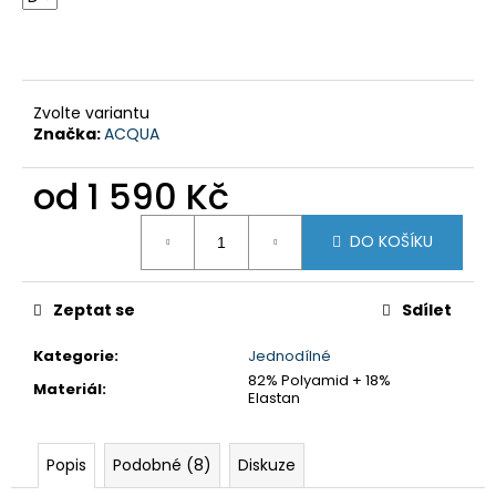
č
u
j
e
m
Zvolte variantu
e
Značka:
ACQUA
od
1 590 Kč
DÁMSKÉ
PLAVKY
Měrná
DVOUDÍLNÉ
DO KOŠÍKU
cena:
S
KOSTICÍ
-
JASANOVÉ
Zeptat se
Sdílet
LISTY
2
Kategorie
:
Jednodílné
490
82% Polyamid + 18%
Kč
Materiál
:
Elastan
Popis
Podobné (8)
Diskuze