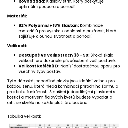
Rovná záda:
Klasický střih, který poskytuje
optimální podporu a pohodlí.
Materiál:
82% Polyamid + 18% Elastan:
Kombinace
materiálů pro vysokou odolnost a pružnost, která
zajišťuje dlouhou životnost a pohodlí.
Velikosti:
Dostupné ve velikostech 38 - 50:
Široká škála
velikostí pro dokonalé přizpůsobení vaší postavě.
Velikost košíčků D:
Nabízí dostatečnou oporu pro
všechny typy postav.
Tyto dámské jednodílné plavky jsou ideální volbou pro
každou ženu, která hledá kombinaci přírodního šarmu a
praktické funkčnosti. S našimi jednodílnými plavkami s
kosticí a motivem fialových květů budete vypadat a
cítit se skvěle na každé pláži či u bazénu.
Tabulka velikostí: