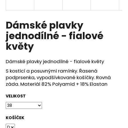
a
j
í
Dámské plavky
t
jednodílné - fialové
?
květy
Dámské plavky jednodílné - fialové květy
HLEDAT
S kosticí a posuvnými ramínky. Řasená
podprsenka, vypodšívkované košíčky. Rovná
záda. Materiál 82% Polyamid + 18% Elastan
D
VELIKOST
o
p
o
r
KOŠÍČEK
u