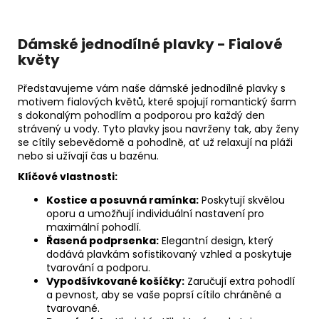
Dámské jednodílné plavky - Fialové
květy
Představujeme vám naše dámské jednodílné plavky s
motivem fialových květů, které spojují romantický šarm
s dokonalým pohodlím a podporou pro každý den
strávený u vody. Tyto plavky jsou navrženy tak, aby ženy
se cítily sebevědomě a pohodlně, ať už relaxují na pláži
nebo si užívají čas u bazénu.
Klíčové vlastnosti:
Kostice a posuvná ramínka:
Poskytují skvělou
oporu a umožňují individuální nastavení pro
maximální pohodlí.
Řasená podprsenka:
Elegantní design, který
dodává plavkám sofistikovaný vzhled a poskytuje
tvarování a podporu.
Vypodšívkované košíčky:
Zaručují extra pohodlí
a pevnost, aby se vaše poprsí cítilo chráněné a
tvarované.