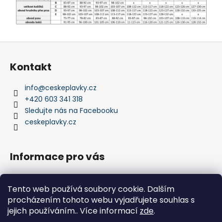
Z
á
Kontakt
p
a
info
@
ceskeplavky.cz
t
+420 603 341 318
í
Sledujte nás na Facebooku
ceskeplavky.cz
Informace pro vás
Obchodní podmínky
Tento web používá soubory cookie. Dalším
Podmínky ochrany osobních údajů
procházením tohoto webu vyjadřujete souhlas s
Kontakty
jejich používáním.. Více informací
zde
.
Doprava a platby