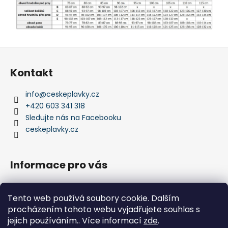
Z
á
Kontakt
p
a
info
@
ceskeplavky.cz
t
+420 603 341 318
í
Sledujte nás na Facebooku
ceskeplavky.cz
Informace pro vás
Obchodní podmínky
Tento web používá soubory cookie. Dalším
Podmínky ochrany osobních údajů
procházením tohoto webu vyjadřujete souhlas s
Kontakty
jejich používáním.. Více informací
zde
.
Doprava a platby