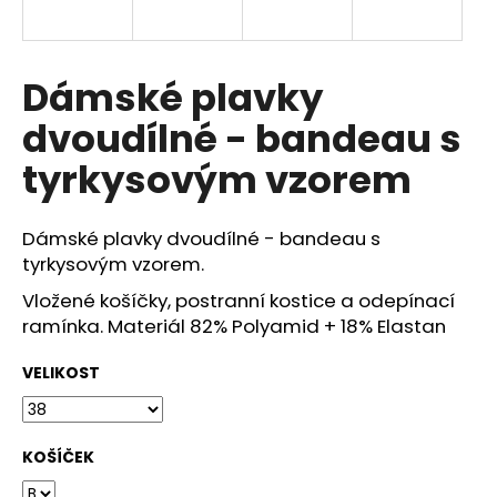
a
j
í
Dámské plavky
t
dvoudílné - bandeau s
?
tyrkysovým vzorem
Dámské plavky dvoudílné - bandeau s
HLEDAT
tyrkysovým vzorem.
Vložené košíčky, postranní kostice a odepínací
ramínka. Materiál 82% Polyamid + 18% Elastan
D
VELIKOST
o
p
o
r
KOŠÍČEK
u