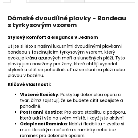
Dámské dvoudílné plavky - Bandeau
s tyrkysovým vzorem
Stylový komfort a elegance v Jednom
Užijte si léto s našimi luxusními dvoudílnými plavkami
bandeau s fascinujícím tyrkysovým vzorem, který
evokuje krásu azurových moří a slunečných pláží. Tyto
plavky jsou navrženy pro ženy, které chtějí vypadat
stylově a cítit se pohodlně, ať už se sluní na pláži nebo
plavou v bazénu.
Klíčové vlastnosti:
Vložené Košíčky
: Poskytují dokonalou oporu a
tvar, čímž zajišťují, že se budete cítit sebejistě a
pohodlně.
Postranní Kostice
: Pro extra stabilitu a podporu,
která udrží vše na svém místě, i když jste aktivní.
Odepínací Ramínka
: Nabízí flexibilitu - zvolte si
mezi klasickým nošením s ramínky nebo bez
ramínek pro dokonalé opálení.