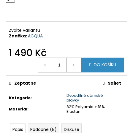
č
u
j
e
m
Zvolte variantu
e
Značka:
ACQUA
1 490 Kč
PÁNSKÉ
PLAVKY
Měrná
S
DO KOŠÍKU
cena:
NOHAVIČKOU
-
MODRÁ
S
Zeptat se
Sdílet
TYRKYSOVÝM
BOKEM
Dvoudílné dámské
Kategorie
:
650
plavky
Kč
82% Polyamid + 18%
Materiál
:
Elastan
Popis
Podobné (8)
Diskuze